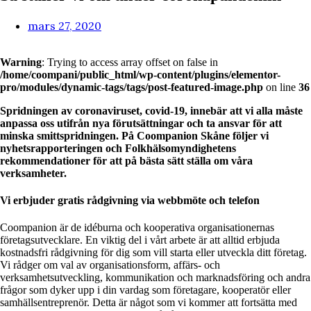
mars 27, 2020
Warning
: Trying to access array offset on false in
/home/coompani/public_html/wp-content/plugins/elementor-
pro/modules/dynamic-tags/tags/post-featured-image.php
on line
36
Spridningen av coronaviruset, covid-19, innebär att vi alla måste
anpassa oss utifrån nya förutsättningar och ta ansvar för att
minska smittspridningen. På Coompanion Skåne följer vi
nyhetsrapporteringen och Folkhälsomyndighetens
rekommendationer för att på bästa sätt ställa om våra
verksamheter.
Vi erbjuder gratis rådgivning via webbmöte och telefon
Coompanion är de idéburna och kooperativa organisationernas
företagsutvecklare. En viktig del i vårt arbete är att alltid erbjuda
kostnadsfri rådgivning för dig som vill starta eller utveckla ditt företag.
Vi rådger om val av organisationsform, affärs- och
verksamhetsutveckling, kommunikation och marknadsföring och andra
frågor som dyker upp i din vardag som företagare, kooperatör eller
samhällsentreprenör. Detta är något som vi kommer att fortsätta med