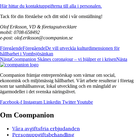
Här hittar du kontaktuppgifterna till alla i personalen.
Tack för din förståelse och ditt stöd i vår omställning!
Olof Eriksson, VD & företagsutvecklare
mobil: 0708-658492
e-post: olof.eriksson@coompanion.se
Föregående
Föregående
De vill utveckla kulturdimensionen för
hållbarhet i Vombsjösänkan
Nästa
Coompanion Skånes coronajour – vi hjälper er i krisen
Nästa
Coompanion främjar entreprenörskap som värnar om social,
ekonomisk och miljömässig hållbarhet. Vårt arbete resulterar i företag
som tar samhällsansvar, lokal utveckling och en mångfald av
ägarmodeller i det svenska näringslivet.
Facebook-f
Instagram
Linkedin
Twitter
Youtube
Om Coompanion
Våra avgiftsfria erbjudanden
Personuppgiftsbehandling