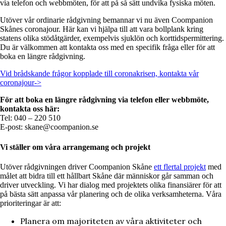
via telefon och webbmöten, för att på så sätt undvika fysiska möten.
Utöver vår ordinarie rådgivning bemannar vi nu även Coompanion
Skånes coronajour. Här kan vi hjälpa till att vara bollplank kring
statens olika stödåtgärder, exempelvis sjuklön och korttidspermittering.
Du är välkommen att kontakta oss med en specifik fråga eller för att
boka en längre rådgivning.
Vid brådskande frågor kopplade till coronakrisen, kontakta vår
coronajour->
För att boka en längre rådgivning via telefon eller webbmöte,
kontakta oss här:
Tel: 040 – 220 510
E-post: skane@coompanion.se
Vi ställer om våra arrangemang och projekt
Utöver rådgivningen driver Coompanion Skåne
ett flertal projekt
med
målet att bidra till ett hållbart Skåne där människor går samman och
driver utveckling. Vi har dialog med projektets olika finansiärer för att
på bästa sätt anpassa vår planering och de olika verksamheterna. Våra
prioriteringar är att:
Planera om majoriteten av våra aktiviteter och