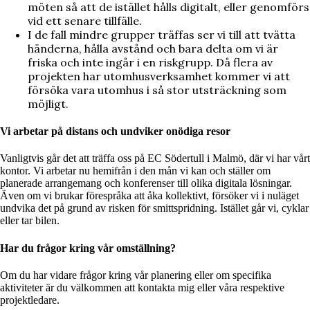
möten så att de istället hålls digitalt, eller genomförs
vid ett senare tillfälle.
I de fall mindre grupper träffas ser vi till att tvätta
händerna, hålla avstånd och bara delta om vi är
friska och inte ingår i en riskgrupp. Då flera av
projekten har utomhusverksamhet kommer vi att
försöka vara utomhus i så stor utsträckning som
möjligt.
Vi arbetar på distans och undviker onödiga resor
Vanligtvis går det att träffa oss på EC Södertull i Malmö, där vi har vårt
kontor. Vi arbetar nu hemifrån i den mån vi kan och ställer om
planerade arrangemang och konferenser till olika digitala lösningar.
Även om vi brukar förespråka att åka kollektivt, försöker vi i nuläget
undvika det på grund av risken för smittspridning. Istället går vi, cyklar
eller tar bilen.
Har du frågor kring vår omställning?
Om du har vidare frågor kring vår planering eller om specifika
aktiviteter är du välkommen att kontakta mig eller våra respektive
projektledare.