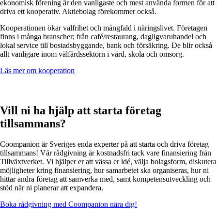
ekonomisk förening är den vanligaste och mest använda formen för att
driva ett kooperativ. Aktiebolag förekommer också.
Kooperationen ökar valfrihet och mångfald i näringslivet. Företagen
finns i många branscher; från café/restaurang, dagligvaruhandel och
lokal service till bostadsbyggande, bank och försäkring. De blir också
allt vanligare inom välfärdssektorn i vård, skola och omsorg.
Läs mer om kooperation
Vill ni ha hjälp att starta företag
tillsammans?
Coompanion är Sveriges enda experter på att starta och driva företag
tillsammans! Vår rådgivning är kostnadsfri tack vare finansiering från
Tillväxtverket. Vi hjälper er att vässa er idé, välja bolagsform, diskutera
möjligheter kring finansiering, hur samarbetet ska organiseras, hur ni
hittar andra företag att samverka med, samt kompetensutveckling och
stöd när ni planerar att expandera.
Boka rådgivning med Coompanion nära dig!