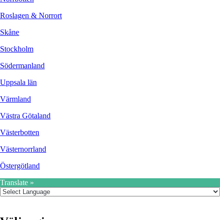
Roslagen & Norrort
Skåne
Stockholm
Södermanland
Uppsala län
Värmland
Västra Götaland
Västerbotten
Västernorrland
Östergötland
Translate »