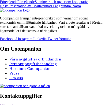
Föregående
Föregående
Sanningar och myter om kooperativ
Nästa
Presentation av ”Välfärdsnod Långhundra”
Nästa
Coompanion främjar entreprenörskap som värnar om social,
ekonomisk och miljömässig hållbarhet. Vårt arbete resulterar i företag
som tar samhällsansvar, lokal utveckling och en mångfald av
ägarmodeller i det svenska näringslivet.
Facebook-f
Instagram
Linkedin
Twitter
Youtube
Om Coompanion
Våra avgiftsfria erbjudanden
Personuppgiftsbehandling
Här finns Coompanion
Press
Om oss
Kontaktuppgifter