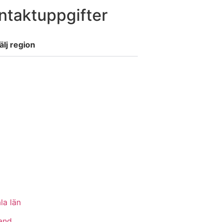
ntaktuppgifter
älj region
la län
and