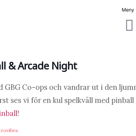
Meny
ll & Arcade Night
ed GBG Co-ops och vandrar ut i den lju
 ses vi för en kul spelkväll med pinball
nball
!
trovibes.