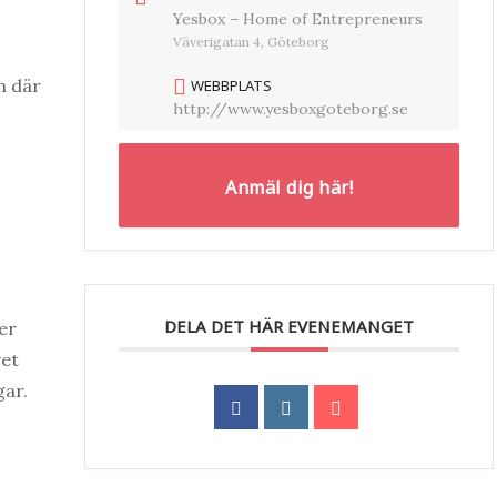
Yesbox – Home of Entrepreneurs
Väverigatan 4, Göteborg
en där
WEBBPLATS
http://www.yesboxgoteborg.se
Anmäl dig här!
DELA DET HÄR EVENEMANGET
er
vet
gar.