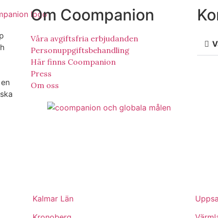
Om Coompanion
Ko
ap
Våra avgiftsfria erbjudanden
V
ch
Personuppgiftsbehandling
Här finns Coompanion
Press
 en
Om oss
nska
Kalmar Län
Uppsa
Kronoberg
Värml