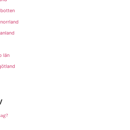
rbotten
rnorrland
anland
o län
götland
v
tag?