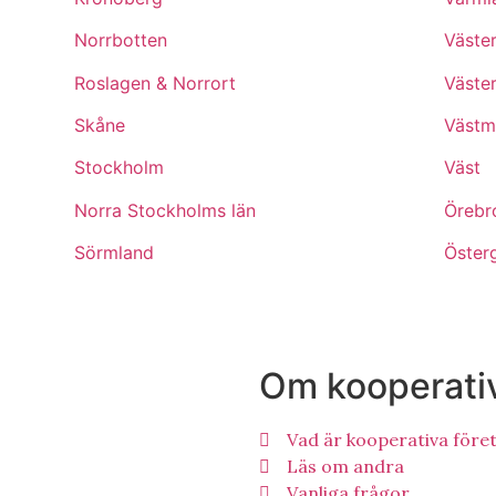
Norrbotten
Väste
Roslagen & Norrort
Väste
Skåne
Västm
Stockholm
Väst
Norra Stockholms län
Örebr
Sörmland
Öster
Om kooperati
Vad är kooperativa före
Läs om andra
Vanliga frågor