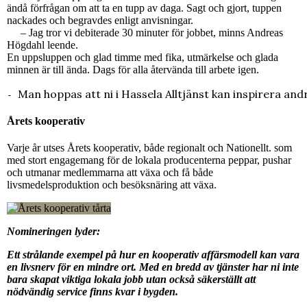
ändå förfrågan om att ta en tupp av daga. Sagt och gjort, tuppen
nackades och begravdes enligt anvisningar.
– Jag tror vi debiterade 30 minuter för jobbet, minns Andreas
Högdahl leende.
En uppsluppen och glad timme med fika, utmärkelse och glada
minnen är till ända. Dags för alla återvända till arbete igen.
Man hoppas att ni i Hassela Alltjänst kan inspirera an
- 
Årets kooperativ
Varje år utses Årets kooperativ, både regionalt och Nationellt. som
med stort engagemang för de lokala producenterna peppar, pushar
och utmanar medlemmarna att växa och få både
livsmedelsproduktion och besöksnäring att växa.
Nomineringen lyder:
Ett strålande exempel på hur en kooperativ affärsmodell kan vara
en livsnerv för en mindre ort. Med en bredd av tjänster har ni inte
bara skapat viktiga lokala jobb utan också säkerställt att
nödvändig service finns kvar i bygden.