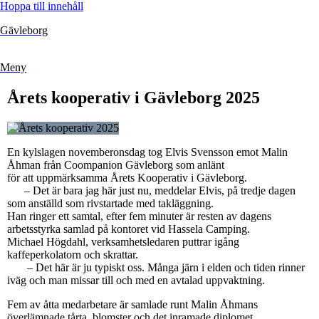
Hoppa till innehåll
Gävleborg
Meny
Årets kooperativ i Gävleborg 2025
En kylslagen novemberonsdag tog Elvis Svensson emot Malin
Åhman från Coompanion Gävleborg som anlänt
för att uppmärksamma Årets Kooperativ i Gävleborg.
– Det är bara jag här just nu, meddelar Elvis, på tredje dagen
som anställd som rivstartade med takläggning.
Han ringer ett samtal, efter fem minuter är resten av dagens
arbetsstyrka samlad på kontoret vid Hassela Camping.
Michael Högdahl, verksamhetsledaren puttrar igång
kaffeperkolatorn och skrattar.
– Det här är ju typiskt oss. Många järn i elden och tiden rinner
iväg och man missar till och med en avtalad uppvaktning.
Fem av åtta medarbetare är samlade runt Malin Åhmans
överlämnade tårta, blomster och det inramade diplomet.