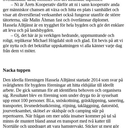
– Ni är Årets Kooperativ därför att ni i sann kooperativ anda
ger människor chansen att växa och hitta en plats i samhället och
visar att diversifierad verksamhet också fungerar utanför de större
tätorterna, slår Malin Åhman fast och överlämnar diplomet.
Hassela Alltjänst är en trygghet för hela bygden och gör det enklare
att leva och på landsbygden.
– Oj, det här är ju verkligen hedrande, uppmuntrande och
roligt, replikerar Michael Högdahl stolt och glad. Ett bevis på att vi
gör nytta och det bekräftar uppskattningen vi alla känner varje dag
från dem vi möter.
Nacka tuppen
Den ideella föreningen Hassela Alltjänst startade 2014 som svar på
svårigheten för bygdens föreningar att hitta eldsjälar till ideellt
arbete. De gick samman för att identifiera behoven och organisera
sig. Resultatet blev en förening som under dryga tio år sysselsatt
upp emot 100 personer. Bl.a, snöskottning, gräsklippning, sanering,
transporter, livsmedelsutkörning, röjning, takläggning, datorstöd,
jourverksamhet, skötsel av skidspår och camping står på
repertoaren. När frågan om mer udda insatser kommer på tal så
minns de muntert bland annat en transport med två katter till
Norrtälje och uppdraget att vara hamstervakt. Sticker ut mest gör