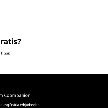
ratis?
 finan
m Coompanion
ra avgiftsfria erbjudanden