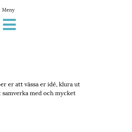
Meny
r er att vässa er idé, klura ut
 att samverka med och mycket
!