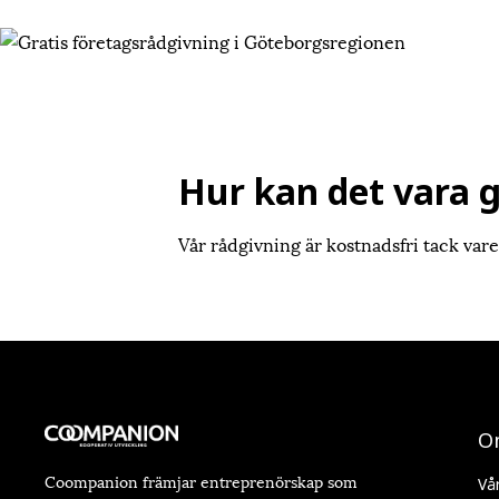
Hur kan det vara g
Vår rådgivning är kostnadsfri tack vare
O
Coompanion främjar entreprenörskap som
Vå