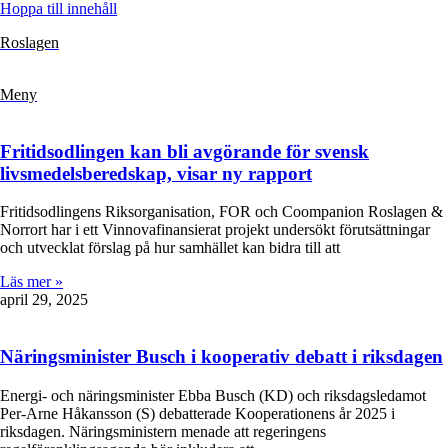
Hoppa till innehåll
Roslagen
Meny
Fritidsodlingen kan bli avgörande för svensk
livsmedelsberedskap, visar ny rapport
Fritidsodlingens Riksorganisation, FOR och Coompanion Roslagen &
Norrort har i ett Vinnovafinansierat projekt undersökt förutsättningar
och utvecklat förslag på hur samhället kan bidra till att
Läs mer »
april 29, 2025
Näringsminister Busch i kooperativ debatt i riksdagen
Energi- och näringsminister Ebba Busch (KD) och riksdagsledamot
Per-Arne Håkansson (S) debatterade Kooperationens år 2025 i
riksdagen. Näringsministern menade att regeringens