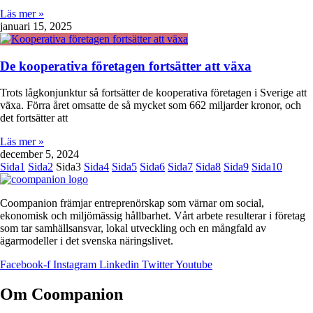
Läs mer »
januari 15, 2025
De kooperativa företagen fortsätter att växa
Trots lågkonjunktur så fortsätter de kooperativa företagen i Sverige att
växa. Förra året omsatte de så mycket som 662 miljarder kronor, och
det fortsätter att
Läs mer »
december 5, 2024
Sida
1
Sida
2
Sida
3
Sida
4
Sida
5
Sida
6
Sida
7
Sida
8
Sida
9
Sida
10
Coompanion främjar entreprenörskap som värnar om social,
ekonomisk och miljömässig hållbarhet. Vårt arbete resulterar i företag
som tar samhällsansvar, lokal utveckling och en mångfald av
ägarmodeller i det svenska näringslivet.
Facebook-f
Instagram
Linkedin
Twitter
Youtube
Om Coompanion