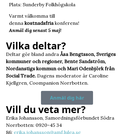
Plats: Sunderby Folkhögskola
Varmt välkomma till
denna
kostnadsfria
konferens!
Anmäl dig senast 5 maj!
Vilka deltar?
Deltar gör bland andra
Åsa Bengtsson, Sveriges
kommuner och regioner, Bente Sandström,
Nordanstigs kommun och Mari Odenbjörk från
Social Trade.
Dagens moderator är Caroline
Kjellgren, Coompanion Norrbotten.
Anmäl dig här
Vill du veta mer?
Erika Johansson, Samordningsförbundet Södra
Norrbotten: 0920-45 34
86;
erika.johansson@amf.lulea.se