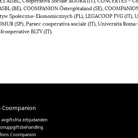
S AISBL, Cooperativa Sociale AGORA (IT), CONCERTES – Con
e ASBL (BE), COOMPANION Östergötaland (SE), COOMPANION –
jatyw Społeczno-Ekonomicznych (PL), LEGACOOP FVG (IT), 
UR (SP), Parsec cooperativa sociale (IT), Università Roma- 
nfcooperative BLTV (IT).
 Coompanion
 avgiftsfria erbjudanden
onuppgiftsbehandling
 finns Coompanion