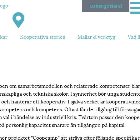
Östergötland
kar
Kooperativa stories
Mallar & verktyg
Vad ä
en om samarbetsmodellen och relaterade kompetenser blan
kapliga och tekniska skolor. I synnerhet bör unga studenter s
h hanterar ett kooperativ. I själva verket är kooperativmode
ompetens och kompetens. Oftast får de tillgång till försvaga
val i händelse av industriell kris. Tvärtom passar den kooper
å personlig kapacitet snarare än tillgången på kapital.
r projektet ”Coopcamp” att sträva efter följande specifika 