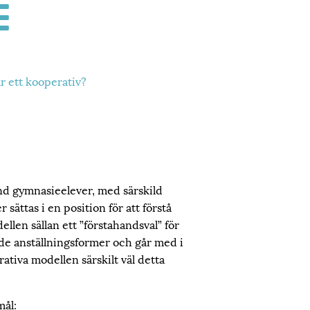
r ett kooperativ?
d gymnasieelever, med särskild
ättas i en position för att förstå
llen sällan ett ”förstahandsval” för
de anställningsformer och går med i
ativa modellen särskilt väl detta
mål: