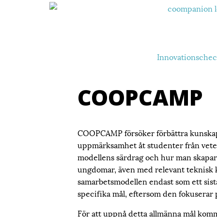
Innovationschec
COOPCAMP
COOPCAMP försöker förbättra kunskap
uppmärksamhet åt studenter från vetens
modellens särdrag och hur man skapar oc
ungdomar, även med relevant teknisk k
samarbetsmodellen endast som ett sista 
specifika mål, eftersom den fokuserar p
För att uppnå detta allmänna mål komme