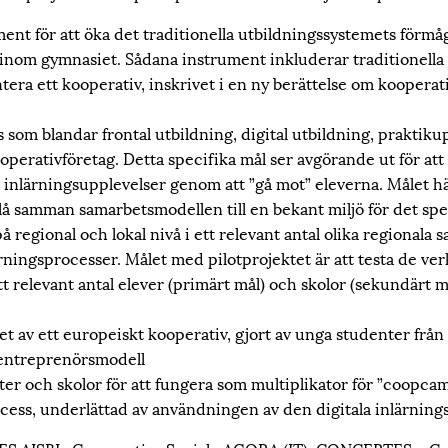
ent för att öka det traditionella utbildningssystemets förmå
t inom gymnasiet. Sådana instrument inkluderar traditionella
ra ett kooperativ, inskrivet i en ny berättelse om kooperati
om blandar frontal utbildning, digital utbildning, praktikup
operativföretag. Detta specifika mål ser avgörande ut för at
ika inlärningsupplevelser genom att ”gå mot” eleverna. Målet hä
å samman samarbetsmodellen till en bekant miljö för det spe
regional och lokal nivå i ett relevant antal olika regionala 
ärningsprocesser. Målet med pilotprojektet är att testa de ve
relevant antal elever (primärt mål) och skolor (sekundärt mål)
 av ett europeiskt kooperativ, gjort av unga studenter från 5
 entreprenörsmodell
er och skolor för att fungera som multiplikator för ”coopca
ocess, underlättad av användningen av den digitala inlärning