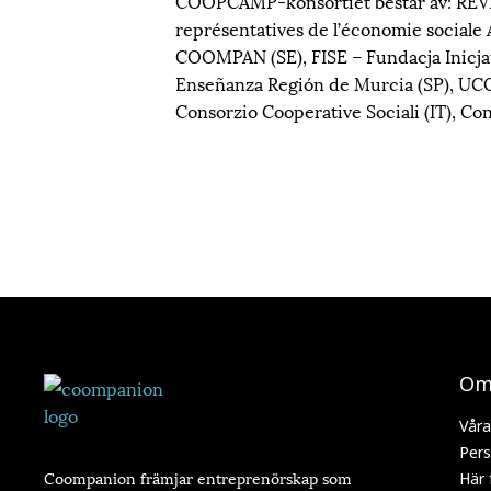
COOPCAMP-konsortiet består av: REVE
représentatives de l’économie social
COOMPAN (SE), FISE – Fundacja Inic
Enseñanza Región de Murcia (SP), UCOM
Consorzio Cooperative Sociali (IT), Co
Om
Våra
Pers
Coompanion främjar entreprenörskap som
Här