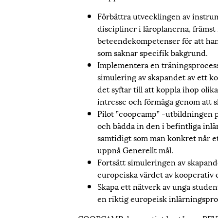
Förbättra utvecklingen av instrum
discipliner i läroplanerna, främs
beteendekompetenser för att hante
som saknar specifik bakgrund.
Implementera en träningsprocess s
simulering av skapandet av ett ko
det syftar till att koppla ihop ol
intresse och förmåga genom att sl
Pilot ”coopcamp” -utbildningen på 
och bädda in den i befintliga inl
samtidigt som man konkret når ett 
uppnå Generellt mål.
Fortsätt simuleringen av skapandet
europeiska värdet av kooperativ
Skapa ett nätverk av unga student
en riktig europeisk inlärningspr