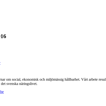
016
y
r om social, ekonomisk och miljömässig hållbarhet. Vårt arbete resulte
det svenska näringslivet.
ube