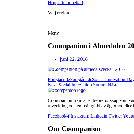
Hoppa till innehåll
Välj region
Meny
Coompanion i Almedalen 2
juni 22, 2016
Föregående
Föregående
Social Innovation Da
Nästa
Social Innovation Summit
Nästa
Coompanion främjar entreprenörskap som värna
utveckling och en mångfald av ägarmodeller i 
Facebook-f
Instagram
Linkedin
Twitter
Yout
Om Coompanion