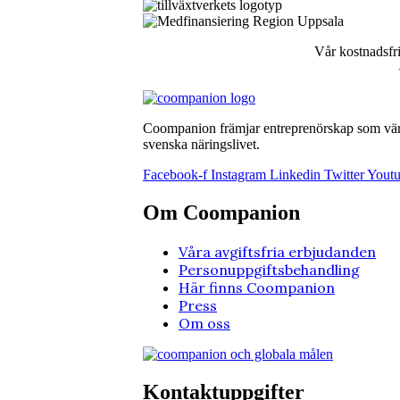
Om Coompanion
Våra avgiftsfria erbjudanden
Personuppgiftsbehandling
Här finns Coompanion
Press
Om oss
Kontaktuppgifter
Välj region
Sverige huvudkontor
Blekinge
Dalarna
Gotland
Gävleborg