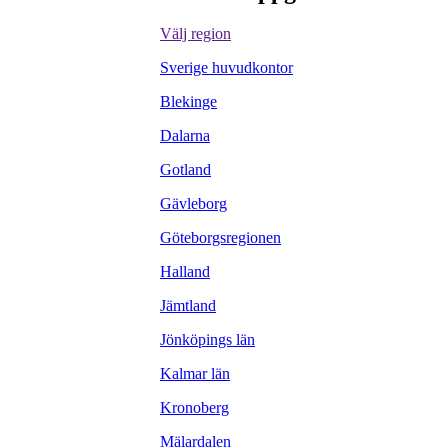
Göteborgsregionen
Halland
Jämtland
Jönköpings län
Kalmar län
Kronoberg
Mälardalen
Norrbotten
Roslagen & Norrort
Skåne
Stockholm
Södermanland
Uppsala län