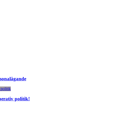
rsonalägande
rativ politik!