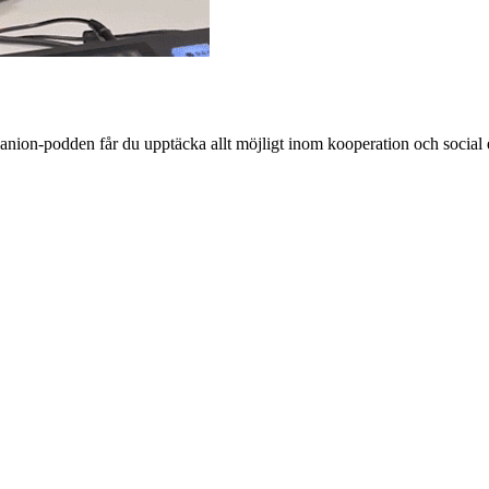
nion-podden får du upptäcka allt möjligt inom kooperation och social
a rådgivning & information kring kooperativt företagande finansieras a
– alltid tillsammans med regional medfinansiering från Region Uppsala
r om social, ekonomisk och miljömässig hållbarhet. Vårt arbete result
ube