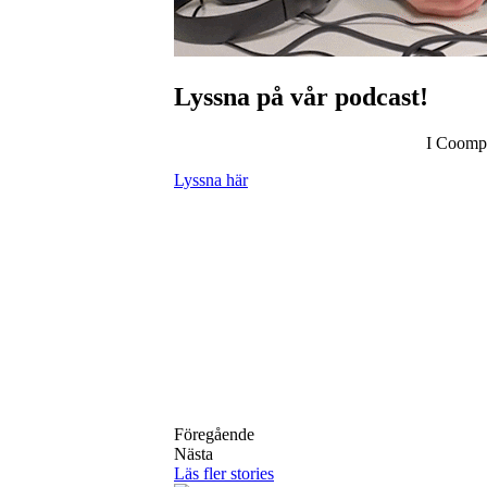
Lyssna på vår podcast!
I Coompa
Lyssna här
Föregående
Nästa
Läs fler stories
Vår kostnadsfri
Coompanion främjar entreprenörskap som värna
svenska näringslivet.
Facebook-f
Instagram
Linkedin
Twitter
Yout