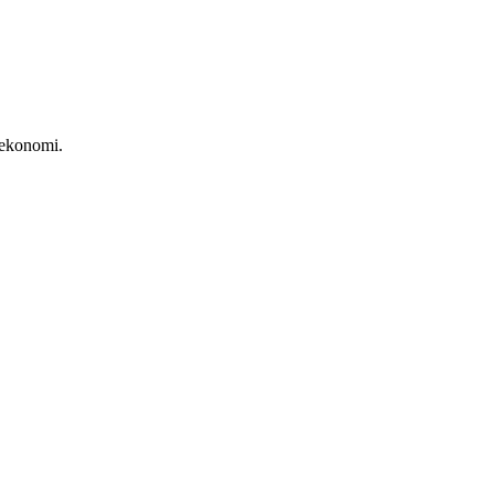
 ekonomi.
v Tillväxtverket
.
erar i företag som tar samhällsansvar, lokal utveckling och en mångfald