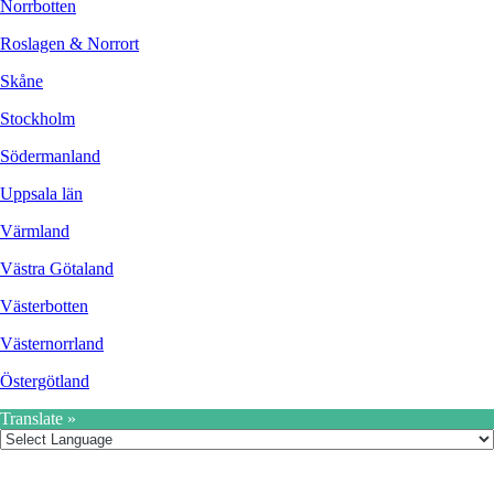
Norrbotten
Roslagen & Norrort
Skåne
Stockholm
Södermanland
Uppsala län
Värmland
Västra Götaland
Västerbotten
Västernorrland
Östergötland
Translate »