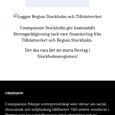
Coompanion Stockholm ger kostnadsfri
företagsrådgivning tack vare finansiering från
Tillväxtverket och Region Stockholm.
Det ska vara lätt att starta företag i
Stockholmsregionen!
Coompanion främjar entreprenörskap som värnar om social,
ekonomisk och miljömässig hållbarhet. Vårt arbete resulterar i
företag som tar samhällsansvar, lokal utveckling och en