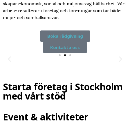
skapar ekonomisk, social och miljömässig hållbarhet. Vårt
arbete resulterar i företag och föreningar som tar både
miljö- och samhällsansvar.
Boka rådgivning
Kontakta oss
Cirkulära Årsta
Nu ska Årsta bli en föregångare inom hållbara stadsdelar
och cirkulär ekonomi.
Starta företag i Stockholm
med vårt stöd
Läs mer
Event & aktiviteter