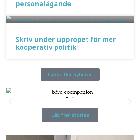
personalägande
Skriv under uppropet för mer
kooperativ politik!
Ladda fler nyheter
Här får människor och saker en
andra chans
Läs fler stories
Läs hela storyn