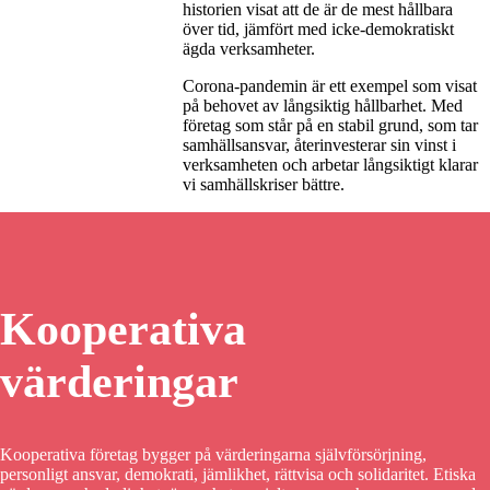
historien visat att de är de mest hållbara
över tid, jämfört med icke-demokratiskt
ägda verksamheter.
Corona-pandemin är ett exempel som visat
på behovet av långsiktig hållbarhet. Med
företag som står på en stabil grund, som tar
samhällsansvar, återinvesterar sin vinst i
verksamheten och arbetar långsiktigt klarar
vi samhällskriser bättre.
Kooperativa
värderingar
Kooperativa företag bygger på värderingarna självförsörjning,
personligt ansvar, demokrati, jämlikhet, rättvisa och solidaritet. Etiska