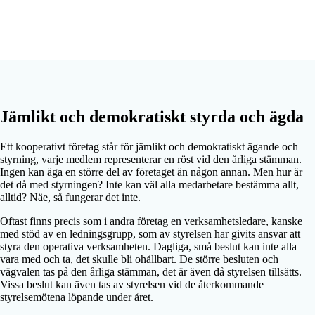
Jämlikt och demokratiskt styrda och ägda
Ett kooperativt företag står för jämlikt och demokratiskt ägande och
styrning, varje medlem representerar en röst vid den årliga stämman.
Ingen kan äga en större del av företaget än någon annan. Men hur är
det då med styrningen? Inte kan väl alla medarbetare bestämma allt,
alltid? Näe, så fungerar det inte.
Oftast finns precis som i andra företag en verksamhetsledare, kanske
med stöd av en ledningsgrupp, som av styrelsen har givits ansvar att
styra den operativa verksamheten. Dagliga, små beslut kan inte alla
vara med och ta, det skulle bli ohållbart. De större besluten och
vägvalen tas på den årliga stämman, det är även då styrelsen tillsätts.
Vissa beslut kan även tas av styrelsen vid de återkommande
styrelsemötena löpande under året.