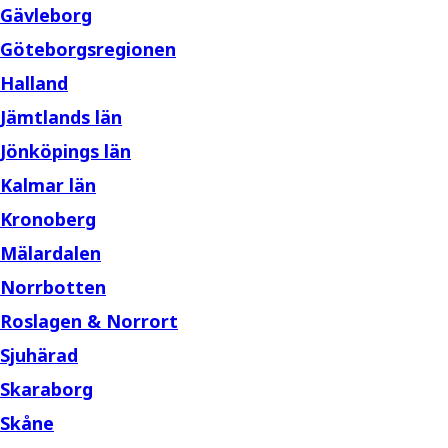
Gävleborg
Göteborgsregionen
Halland
Jämtlands län
Jönköpings län
Kalmar län
Kronoberg
Mälardalen
Norrbotten
Roslagen & Norrort
Sjuhärad
Skaraborg
Skåne