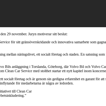
den 29 november. Juryn motiverar sitt beslut:
 Service för sitt gränsöverskridande och innovativa samarbete som gagnar
g mellan näringslivet, ett socialt företag och staden. En satsning som v
olvo Bils anläggning i Torslanda, Göteborg, där Volvo Bil och Volvo Cars
om Clean Car Service med stolthet startar ett nytt kapitel inom koncern
tt socialt företag och är genom sin gedigna erfarenhet en garant för at
 inflytande för medarbetarna är några av ledorden.
iativet till Clean Car
arbetsinkludering.”