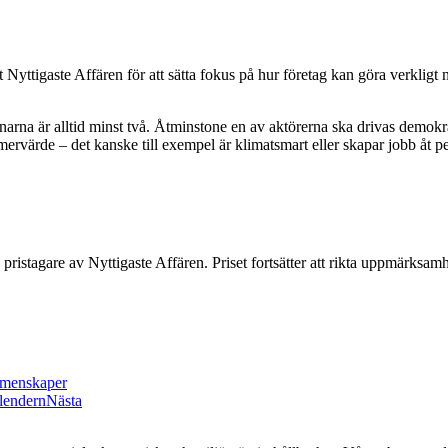
ttigaste Affären för att sätta fokus på hur företag kan göra verkligt ny
nnarna är alltid minst två. Åtminstone en av aktörerna ska drivas demokr
mervärde – det kanske till exempel är klimatsmart eller skapar jobb åt 
pristagare av Nyttigaste Affären. Priset fortsätter att rikta uppmärksam
emenskaper
alendern
Nästa