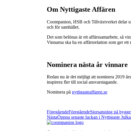
Om Nyttigaste Affären
Coompanion, HSB och Tillväxtverket delar ut Ny
och för samhället.
Det som belönas är ett affärssamarbete, så vi
Vinnarna ska ha en affärsrelation som ger ett 
Nominera nästa år vinnare
Redan nu är det möjligt att nominera 2019 års 
inspirera fler till social ansvarstagande.
Nominera på
nyttigasteaffaren.se
Föregående
Föregående
Storsatsning på bygg
Nästa
Öppna senaste luckan i Nyttigaste Julk