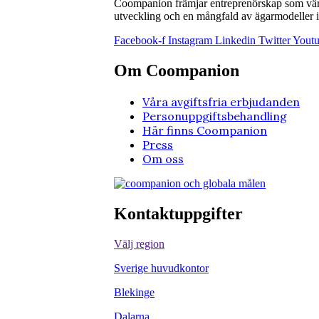
Coompanion främjar entreprenörskap som värna
utveckling och en mångfald av ägarmodeller i 
Facebook-f
Instagram
Linkedin
Twitter
Yout
Om Coompanion
Våra avgiftsfria erbjudanden
Personuppgiftsbehandling
Här finns Coompanion
Press
Om oss
Kontaktuppgifter
Välj region
Sverige huvudkontor
Blekinge
Dalarna