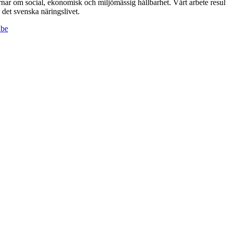
r om social, ekonomisk och miljömässig hållbarhet. Vårt arbete resulte
det svenska näringslivet.
ube