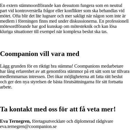
En extern stämmoordförande kan dessutom fungera som en neutral
part vid kontroversiella frågor eller konflikter som ska behandlas vid
mötet. Ofta blir det lite lugnare och mer sakligt när någon som inte är
medlem i föreningen finns med under diskussionerna. En professionell
mötesordförande har god kunskap om mötesteknik och kan lösa
kluriga situationer till exempel när komplexa beslut ska tas.
Coompanion vill vara med
Lägg grunden för en riktigt bra stämma! Coompanions medarbetare
har lång erfarenhet av att genomföra stämmor på ett sätt som tar tillvara
medlemmarnas intressen. Det ökar möjligheterna att fatta rätt beslut
och ger den nya styrelsen de bästa förutsättningarna för sitt fortsatta
arbete.
Ta kontakt med oss för att få veta mer!
Eva Ternegren,
företagsutvecklare och diplomerad rådgivare
eva.ternegren@coompanion.se