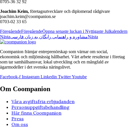
0705-36 32 92
Joachim Keim,
företagsutvecklare och diplomerad rådgivare
joachim.keim@coompanion.se
0703-02 33 65
Föregående
Föregående
Öppna senaste luckan i Nyttigaste Julkalendern
Nästa
مشاوره و راهنمایی رایگان به زبان فارسی
Nästa
Coompanion främjar entreprenörskap som värnar om social,
ekonomisk och miljömässig hållbarhet. Vårt arbete resulterar i företag
som tar samhällsansvar, lokal utveckling och en mångfald av
ägarmodeller i det svenska näringslivet.
Facebook-f
Instagram
Linkedin
Twitter
Youtube
Om Coompanion
Våra avgiftsfria erbjudanden
Personuppgiftsbehandling
Här finns Coompanion
Press
Om oss