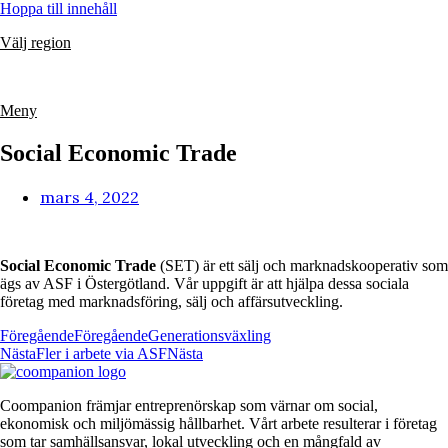
Hoppa till innehåll
Välj region
Meny
Social Economic Trade
mars 4, 2022
Social Economic Trade
(SET) är ett sälj och marknadskooperativ som
ägs av ASF i Östergötland. Vår uppgift är att hjälpa dessa sociala
företag med marknadsföring, sälj och affärsutveckling.
Föregående
Föregående
Generationsväxling
Nästa
Fler i arbete via ASF
Nästa
Coompanion främjar entreprenörskap som värnar om social,
ekonomisk och miljömässig hållbarhet. Vårt arbete resulterar i företag
som tar samhällsansvar, lokal utveckling och en mångfald av