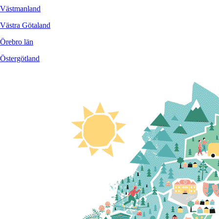
Västmanland
Västra Götaland
Örebro län
Östergötland