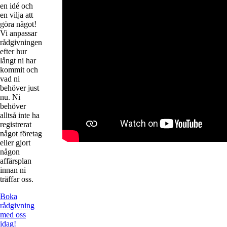
en idé och
en vilja att
göra något!
Vi anpassar
rådgivningen
efter hur
långt ni har
kommit och
vad ni
behöver just
nu. Ni
behöver
alltså inte ha
registrerat
något företag
eller gjort
någon
affärsplan
innan ni
träffar oss.
Boka
rådgivning
med oss
idag!