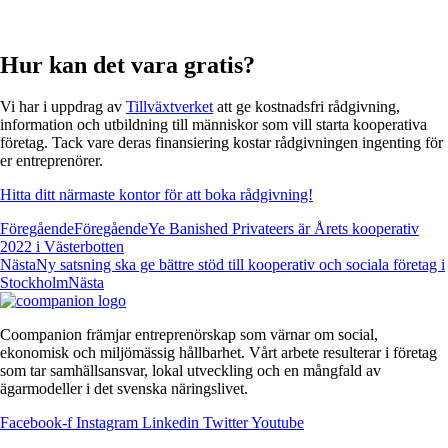
Hur kan det vara gratis?
Vi har i uppdrag av
Tillväxtverket
att ge kostnadsfri rådgivning,
information och utbildning till människor som vill starta kooperativa
företag. Tack vare deras finansiering kostar rådgivningen ingenting för
er entreprenörer.
Hitta ditt närmaste kontor för att boka rådgivning!
Föregående
Föregående
Ye Banished Privateers är Årets kooperativ
2022 i Västerbotten
Nästa
Ny satsning ska ge bättre stöd till kooperativ och sociala företag i
Stockholm
Nästa
Coompanion främjar entreprenörskap som värnar om social,
ekonomisk och miljömässig hållbarhet. Vårt arbete resulterar i företag
som tar samhällsansvar, lokal utveckling och en mångfald av
ägarmodeller i det svenska näringslivet.
Facebook-f
Instagram
Linkedin
Twitter
Youtube