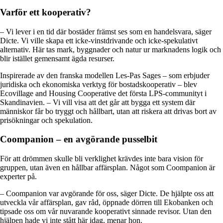
Varför ett kooperativ?
– Vi lever i en tid där bostäder främst ses som en handelsvara, säger
Dicte. Vi ville skapa ett icke-vinstdrivande och icke-spekulativt
alternativ. Här tas mark, byggnader och natur ur marknadens logik och
blir istället gemensamt ägda resurser.
Inspirerade av den franska modellen Les-Pas Sages – som erbjuder
juridiska och ekonomiska verktyg för bostadskooperativ – blev
Ecovillage and Housing Cooperative det första LPS-communityt i
Skandinavien. – Vi vill visa att det går att bygga ett system där
människor får bo tryggt och hållbart, utan att riskera att drivas bort av
prisökningar och spekulation.
Coompanion – en avgörande pusselbit
För att drömmen skulle bli verklighet krävdes inte bara vision för
gruppen, utan även en hållbar affärsplan. Något som Coompanion är
experter på.
– Coompanion var avgörande för oss, säger Dicte. De hjälpte oss att
utveckla vår affärsplan, gav råd, öppnade dörren till Ekobanken och
tipsade oss om vår nuvarande kooperativt sinnade revisor. Utan den
hjälpen hade vi inte stått här idag, menar hon.