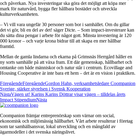
och påverkan. Nya investeringar ska göra det möjligt att köpa mer
mark för naturvård, bygga fler hållbara bostäder och utveckla
kulturverksamheten.
– Vi vill vara ungefär 30 personer som bor i samhället. Om du gillar
det vi gör, bli en del av det! säger Dicte. – Som impact-investerare kan
du sätta dina pengar i arbete för något gott. Minsta investering är 120
000 kronor – och varje krona bidrar till att skapa en mer hållbar
framtid.
Mellan de gamla lindarna och ekarna på Grimsnäs Herrgård håller en
ny sorts samhälle på att växa fram. Ett där gemenskap, hållbarhet och
omtanke om både människor och natur står i centrum. Ecovillage and
Housing Cooperative är inte bara ett hem – det är en vision i praktiken.
Föregående
Föregående
Gordon Hahn, verksamhetsledare Coompanion
Sverige, stärker styrelsen i Svensk Kooperation
Nästa
Vägen ut! Karins Karins Döttrar visar vägen – tilldelas årets
Impact Stipendium
Nästa
Coompanion främjar entreprenörskap som värnar om social,
ekonomisk och miljömässig hållbarhet. Vårt arbete resulterar i företag
som tar samhällsansvar, lokal utveckling och en mångfald av
ägarmodeller i det svenska näringslivet.