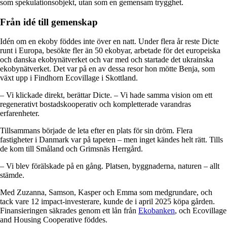
som spekulationsobjekt, utan som en gemensam trygghet.
Från idé till gemenskap
Idén om en ekoby föddes inte över en natt. Under flera år reste Dicte
runt i Europa, besökte fler än 50 ekobyar, arbetade för det europeiska
och danska ekobynätverket och var med och startade det ukrainska
ekobynätverket. Det var på en av dessa resor hon mötte Benja, som
växt upp i Findhorn Ecovillage i Skottland.
– Vi klickade direkt, berättar Dicte. – Vi hade samma vision om ett
regenerativt bostadskooperativ och kompletterade varandras
erfarenheter.
Tillsammans började de leta efter en plats för sin dröm. Flera
fastigheter i Danmark var på tapeten – men inget kändes helt rätt. Tills
de kom till Småland och Grimsnäs Herrgård.
– Vi blev förälskade på en gång. Platsen, byggnaderna, naturen – allt
stämde.
Med Zuzanna, Samson, Kasper och Emma som medgrundare, och
tack vare 12 impact-investerare, kunde de i april 2025 köpa gården.
Finansieringen säkrades genom ett lån från
Ekobanken
, och Ecovillage
and Housing Cooperative föddes.