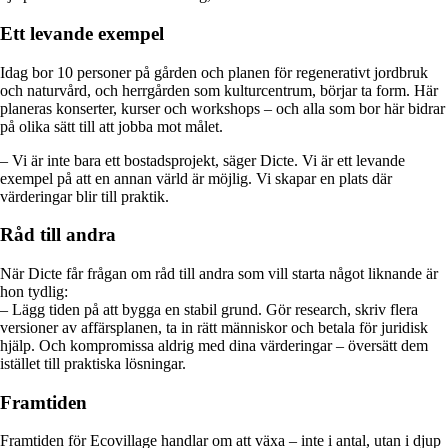
Ett levande exempel
Idag bor 10 personer på gården och planen för regenerativt jordbruk
och naturvård, och herrgården som kulturcentrum, börjar ta form. Här
planeras konserter, kurser och workshops – och alla som bor här bidrar
på olika sätt till att jobba mot målet.
– Vi är inte bara ett bostadsprojekt, säger Dicte. Vi är ett levande
exempel på att en annan värld är möjlig. Vi skapar en plats där
värderingar blir till praktik.
Råd till andra
När Dicte får frågan om råd till andra som vill starta något liknande är
hon tydlig:
– Lägg tiden på att bygga en stabil grund. Gör research, skriv flera
versioner av affärsplanen, ta in rätt människor och betala för juridisk
hjälp. Och kompromissa aldrig med dina värderingar – översätt dem
istället till praktiska lösningar.
Framtiden
Framtiden för Ecovillage handlar om att växa – inte i antal, utan i djup