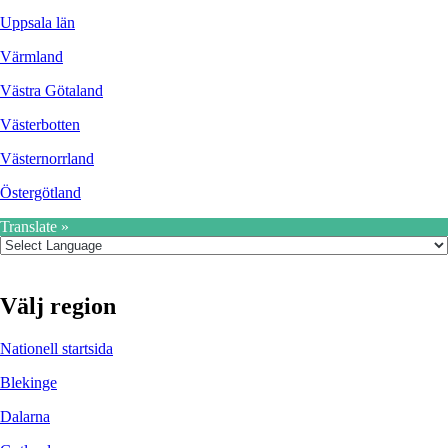
Uppsala län
Värmland
Västra Götaland
Västerbotten
Västernorrland
Östergötland
Translate »
Välj region
Nationell startsida
Blekinge
Dalarna