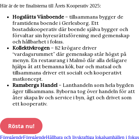
Här är de tre finalisterna till Årets Kooperativ 2025:
Hogslätts Vänboende
– tillsammans bygger de
framtidens boende i Gerlesborg. Ett
bostadskooperativ där boende själva bygger och
förvaltar sin hyresrättsförening med gemenskap
och hållbarhet i fokus.
Kollektivkrogen
– 82 krögare driver
“vardagsrummet” där gemenskap står högst på
menyn. En restaurang i Malmö där alla delägare
hjälps åt att bemanna kök, bar och matsal och
tillsammans driver ett socialt och kooperativt
matkoncept.
Ramsbergs Handel
– Lanthandeln som hela bygden
äger tillsammans. Byborna tog över handeln för att
åter skapa liv och service i byn, ägt och drivet som
ett kooperativ.
Rösta nu!
Föregående
Föregående
Hållbara och livskraftiga lokalsamhällen i fokus