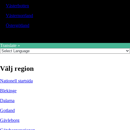
Västerbotten
Västernorrland
Östergötland
Translate »
Välj region
Nationell startsida
Blekinge
Dalarna
Gotland
Gävleborg