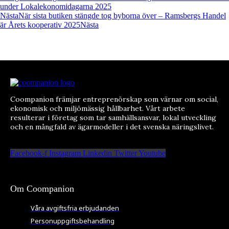
under Lokalekonomidagarna 2025
Nästa
När sista butiken stängde tog byborna över – Ramsbergs Handel
är Årets kooperativ 2025
Nästa
Coompanion främjar entreprenörskap som värnar om social,
ekonomisk och miljömässig hållbarhet. Vårt arbete
resulterar i företag som tar samhällsansvar, lokal utveckling
och en mångfald av ägarmodeller i det svenska näringslivet.
Facebook-f
Instagram
Linkedin
Twitter
Youtube
Om Coompanion
Våra avgiftsfria erbjudanden
Personuppgiftsbehandling