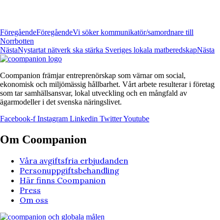
Föregående
Föregående
Vi söker kommunikatör/samordnare till
Norrbotten
Nästa
Nystartat nätverk ska stärka Sveriges lokala matberedskap
Nästa
Coompanion främjar entreprenörskap som värnar om social,
ekonomisk och miljömässig hållbarhet. Vårt arbete resulterar i företag
som tar samhällsansvar, lokal utveckling och en mångfald av
ägarmodeller i det svenska näringslivet.
Facebook-f
Instagram
Linkedin
Twitter
Youtube
Om Coompanion
Våra avgiftsfria erbjudanden
Personuppgiftsbehandling
Här finns Coompanion
Press
Om oss