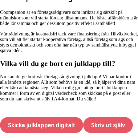
Coompanion är en företagsrådgivare som inriktar sig särskilt på
människor som vill starta företag tillsammans. De bästa affärsidéerna är
både lönsamma och ger dessutom positiv effekt i samhället!
Vår rådgivning är kostnadsfri tack vare finansiering från Tillväxtverket,
som vill att fler startar kooperativa företag, alltså företag som ägs och
styrs demokratiskt och som ofta har nån typ av samhällsnytta inbyggt i
själva idén.
Vilka vill du ge bort en julklapp till?
Nu kan du ge bort vår företagsrådgivning i julklapp! Vi har kontor i
alla landets regioner. Allt som behövs är en idé, så hjälper vi dina nära
eller kära att ta nästa steg. Vilken rolig grej att ge bort! Julklappen
kommer i form av en digital värdecheck som skickas på e-post eller
som du kan skriva ut själv i A4-format. Du väljer!
Skicka julklappen digitalt
Skriv ut själv