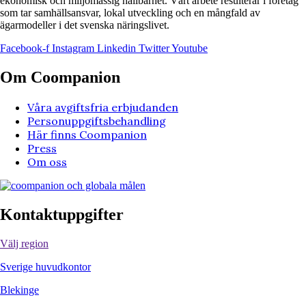
ekonomisk och miljömässig hållbarhet. Vårt arbete resulterar i företag
som tar samhällsansvar, lokal utveckling och en mångfald av
ägarmodeller i det svenska näringslivet.
Facebook-f
Instagram
Linkedin
Twitter
Youtube
Om Coompanion
Våra avgiftsfria erbjudanden
Personuppgiftsbehandling
Här finns Coompanion
Press
Om oss
Kontaktuppgifter
Välj region
Sverige huvudkontor
Blekinge