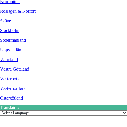
Norrbotten
Roslagen & Norrort
Skåne
Stockholm
Södermanland
Uppsala län
Värmland
Västra Götaland
Västerbotten
Västernorrland
Östergötland
Translate »