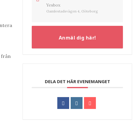
Yesbox
Gamlestadsvägen 4, Göteborg
entera
Anmäl dig här!
 från
DELA DET HÄR EVENEMANGET