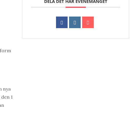
DELA DET HÄR EVENEMANGET
tform
n nya
 den 1
an