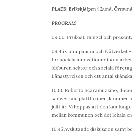
PLATS:
Erikshjälpen i Lund, Öresun
PROGRAM
09.00 Frukost, mingel och presenta
09.45 Coompanion och Nätverket –
för sociala innovationer inom arb
idéburen sektor och sociala företa
Länsstyrelsen och ett antal skåns
10.00 Roberto Scaramuzzino, docent
samverkansplattformen, kommer att
juli i år. Vi hoppas att den kan fu
mellan kommunen och det lokala civi
10.45 Avslutande diskussion samt b