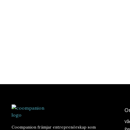
O
Vå
Coompanion främjar entreprenörskap som
Pe