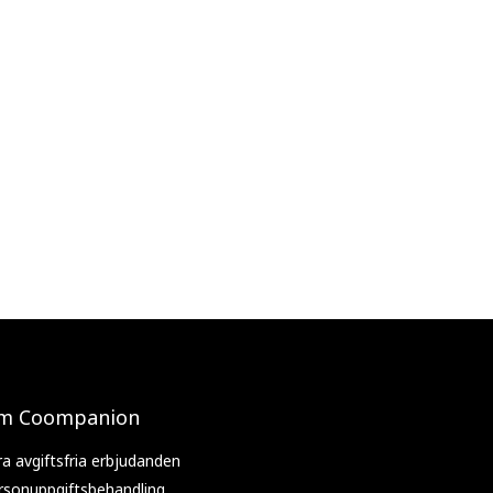
m Coompanion
ra avgiftsfria erbjudanden
rsonuppgiftsbehandling