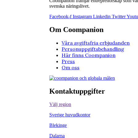
Coompanion främjar entreprenörskap som värna
svenska näringslivet.
Facebook-f
Instagram
Linkedin
Twitter
Yout
Om Coompanion
Våra avgiftsfria erbjudanden
Personuppgiftsbehandling
Här finns Coompanion
Press
Om oss
Kontaktuppgifter
Välj region
Sverige huvudkontor
Blekinge
Dalarna