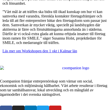
och lönsamhet.
”Vårt mål är att träffen ska bidra till ökad kunskap om hur vi kan
samverka med varandra, förenkla kontakter företagsfrämjare och
leda till att fler entreprenörer hittar den företagsform som passar just
dem. Samverkan är mycket viktig, speciellt på landsbygden där
aktörerna är färre och förutsättningarna annorlunda än i städerna.
Därför är vi också extra glada att kunna erbjuda insatser till företag
inom ramen för SMILE.” säger Susanna Holst, projektledare för
SMILE, och medarrangör till träffen.
Läs mer om Workshopen den 1 okt i Kalmar län
Coompanion främjar entreprenörskap som värnar om social,
ekonomisk och miljömässig hållbarhet. Vårt arbete resulterar i företag
som tar samhällsansvar, lokal utveckling och en mångfald av
ägarmodeller i det svenska näringslivet.