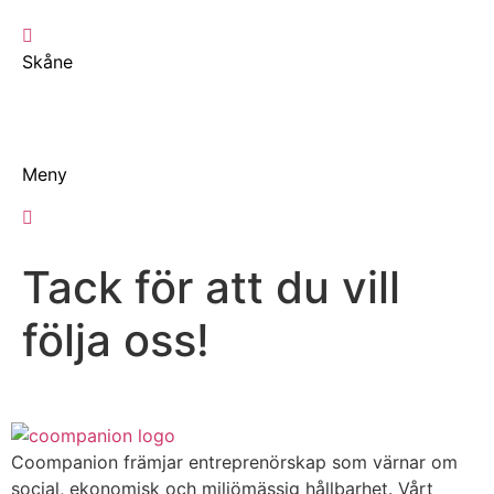
Hoppa
till
Skåne
innehåll
Meny
Tack för att du vill
följa oss!
Coompanion främjar entreprenörskap som värnar om
social, ekonomisk och miljömässig hållbarhet. Vårt