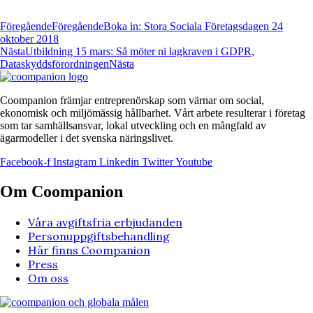
Föregående
Föregående
Boka in: Stora Sociala Företagsdagen 24
oktober 2018
Nästa
Utbildning 15 mars: Så möter ni lagkraven i GDPR,
Dataskyddsförordningen
Nästa
Coompanion främjar entreprenörskap som värnar om social,
ekonomisk och miljömässig hållbarhet. Vårt arbete resulterar i företag
som tar samhällsansvar, lokal utveckling och en mångfald av
ägarmodeller i det svenska näringslivet.
Facebook-f
Instagram
Linkedin
Twitter
Youtube
Om Coompanion
Våra avgiftsfria erbjudanden
Personuppgiftsbehandling
Här finns Coompanion
Press
Om oss