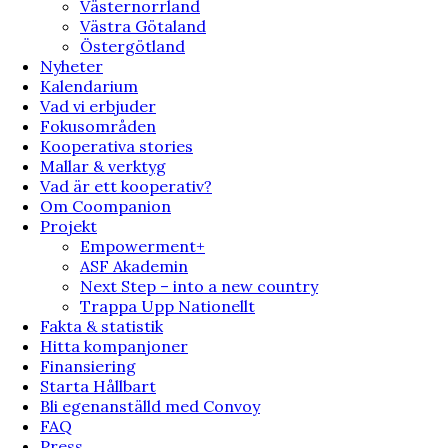
Västernorrland
Västra Götaland
Östergötland
Nyheter
Kalendarium
Vad vi erbjuder
Fokusområden
Kooperativa stories
Mallar & verktyg
Vad är ett kooperativ?
Om Coompanion
Projekt
Empowerment+
ASF Akademin
Next Step – into a new country
Trappa Upp Nationellt
Fakta & statistik
Hitta kompanjoner
Finansiering
Starta Hållbart
Bli egenanställd med Convoy
FAQ
Press