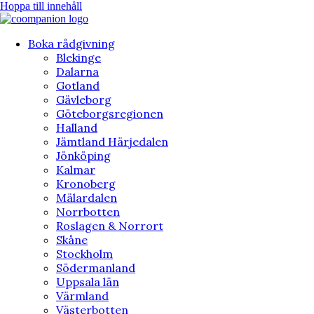
Hoppa till innehåll
Boka rådgivning
Blekinge
Dalarna
Gotland
Gävleborg
Göteborgsregionen
Halland
Jämtland Härjedalen
Jönköping
Kalmar
Kronoberg
Mälardalen
Norrbotten
Roslagen & Norrort
Skåne
Stockholm
Södermanland
Uppsala län
Värmland
Västerbotten