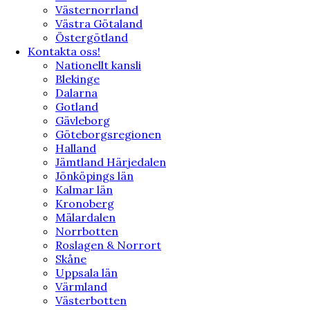
Västernorrland
Västra Götaland
Östergötland
Kontakta oss!
Nationellt kansli
Blekinge
Dalarna
Gotland
Gävleborg
Göteborgsregionen
Halland
Jämtland Härjedalen
Jönköpings län
Kalmar län
Kronoberg
Mälardalen
Norrbotten
Roslagen & Norrort
Skåne
Uppsala län
Värmland
Västerbotten