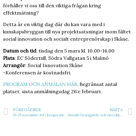
förhåller vi oss till den viktiga frågan kring
effektmätning?
Detta är en viktig dag där du kan vara med i
kunskapsbryggan till nya projektsatsningar inom fältet
social innovation och socialt entreprenörskap i Skåne.
Datum och tid
: tisdag den 5 mars kl. 10.00-16.00
Plats
: EC Södertull, Södra Vallgatan 5 i Malmö
Arrangör
: Social Innovation Skåne
-Konferensen är kostnadsfri.
PROGRAM OCH ANMÄLAN HÄR
. Begränsat antal
platser, sista anmälningsdag 26:e februari.
FÖREGÅENDE
NÄSTA
19-25 november #47 Kooperativa veckan
Socialt företagande och utveckling av biosfärområde – nya spännande projekt