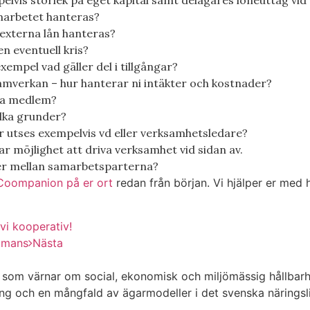
elvis storlek på eget kapital samt delägares löneuttag vid 
marbetet hanteras?
externa lån hanteras?
en eventuell kris?
exempel vad gäller del i tillgångar?
samverkan – hur hanterar ni intäkter och kostnader?
ara medlem?
ilka grunder?
 utses exempelvis vd eller verksamhetsledare?
 möjlighet att driva verksamhet vid sidan av.
ter mellan samarbetsparterna?
Coompanion på er ort
redan från början. Vi hjälper er med h
vi kooperativ!
ammans
Nästa
m värnar om social, ekonomisk och miljömässig hållbarhet
ng och en mångfald av ägarmodeller i det svenska näringsl