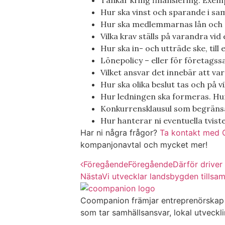
Tankar kring finansiering. Exemp
Hur ska vinst och sparande i sa
Hur ska medlemmarnas lån och 
Vilka krav ställs på varandra vid 
Hur ska in- och utträde ske, till 
Lönepolicy – eller för företags
Vilket ansvar det innebär att v
Hur ska olika beslut tas och på v
Hur ledningen ska formeras. Hur
Konkurrensklausul som begränsar
Hur hanterar ni eventuella tvis
Har ni några frågor?
Ta kontakt med 
kompanjonavtal och mycket mer!
Föregående
Föregående
Därför driver 
Nästa
Vi utvecklar landsbygden tills
Coompanion främjar entreprenörskap so
som tar samhällsansvar, lokal utveckli