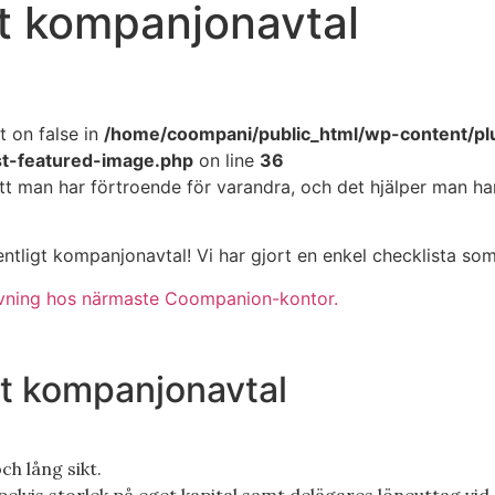
tt kompanjonavtal
t on false in
/home/coompani/public_html/wp-content/pl
st-featured-image.php
on line
36
att man har förtroende för varandra, och det hjälper man 
dentligt kompanjonavtal! Vi har gjort en enkel checklista s
givning hos närmaste Coompanion-kontor.
ett kompanjonavtal
h lång sikt.