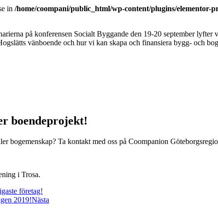
se in
/home/coompani/public_html/wp-content/plugins/elementor-pr
narierna på konferensen Socialt Byggande den 19-20 september lyfter
Hogslätts vänboende och hur vi kan skapa och finansiera bygg- och 
ler boendeprojekt!
eller bogemenskap? Ta kontakt med oss på Coompanion Göteborgsregion
ning i Trosa.
gaste företag!
dagen 2019!
Nästa