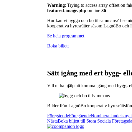
Warning
: Trying to access array offset on fal
featured-image.php
on line
36
Hur kan vi bygga och bo tillsammans? I semi
kooperativa hyresrätter såsom LagnöBo och 
Se hela programmet
Boka biljett
Sätt igång med ert bygg- el
Vill ni ha hjälp att komma igång med bygg- 
Bilder från LagnöBo kooperativ hyresrättsföre
Föregående
Föregående
Nominera landets nytti
Nästa
Boka biljett till Stora Sociala Företags