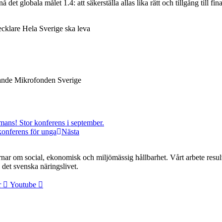
å det globala målet 1.4: att säkerställa allas lika rätt och tillgång till fin
cklare Hela Sverige ska leva
ande Mikrofonden Sverige
mans! Stor konferens i september.
konferens för unga
Nästa
r om social, ekonomisk och miljömässig hållbarhet. Vårt arbete resulte
det svenska näringslivet.
r
Youtube