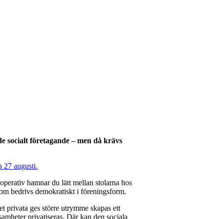
nde socialt företagande – men då krävs
 27 augusti.
kooperativ hamnar du lätt mellan stolarna hos
som bedrivs demokratiskt i föreningsform.
et privata ges större utrymme skapas ett
ksamheter privatiseras. Där kan den sociala