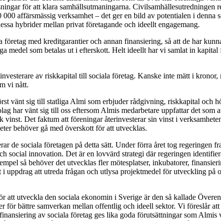
ngar för att klara samhällsutmaningarna. Civilsamhällesutredningen re
 000 affärsmässig verksamhet – det ger en bild av potentialen i denna s
dessa hybrider mellan privat företagande och ideellt engagemang.
a företag med kreditgarantier och annan finansiering, så att de har kunnat 
iga medel som betalas ut i efterskott. Helt ideellt har vi samlat in kapital
nvesterare av riskkapital till sociala företag. Kanske inte mätt i kronor
m vi nått.
st vänt sig till statliga Almi som erbjuder rådgivning, riskkapital och hö
ag har vänt sig till oss eftersom Almis medarbetare uppfattar det som at
inst. Det faktum att föreningar återinvesterar sin vinst i verksamheten, 
heter behöver gå med överskott för att utvecklas.
rar de sociala företagen på detta sätt. Under förra året tog regeringen f
h social innovation. Det är en lovvärd strategi där regeringen identifier
empel så behöver det utvecklas fler mötesplatser, inkubatorer, finansier
t i uppdrag att utreda frågan och utlysa projektmedel för utveckling på 
ör att utveckla den sociala ekonomin i Sverige är den så kallade Överen
r för bättre samverkan mellan offentlig och ideell sektor. Vi föreslår att
inansiering av sociala företag ges lika goda förutsättningar som Almis vik