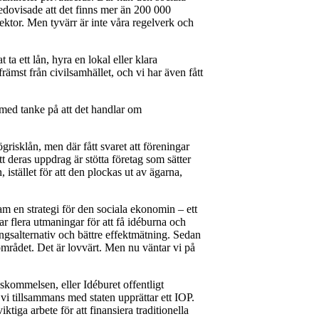
dovisade att det finns mer än 200 000
ektor. Men tyvärr är inte våra regelverk och
ta ett lån, hyra en lokal eller klara
 främst från civilsamhället, och vi har även fått
, med tanke på att det handlar om
grisklån, men där fått svaret att föreningar
t deras uppdrag är stötta företag som sätter
istället för att den plockas ut av ägarna,
ram en strategi för den sociala ekonomin – ett
ar flera utmaningar för att få idéburna och
ingsalternativ och bättre effektmätning. Sedan
området. Det är lovvärt. Men nu väntar vi på
skommelsen, eller Idéburet offentligt
 vi tillsammans med staten upprättar ett IOP.
tiga arbete för att finansiera traditionella