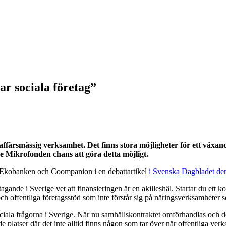
ar sociala företag”
 affärsmässig verksamhet. Det finns stora möjligheter för ett växa
ge Mikrofonden chans att göra detta möjligt.
, Ekobanken och Coompanion i en debattartikel
i Svenska Dagbladet den
etagande i Sverige vet att finansieringen är en akilleshäl. Startar du ett 
ch offentliga företagsstöd som inte förstår sig på näringsverksamheter 
sociala frågorna i Sverige. När nu samhällskontraktet omförhandlas och d
e platser där det inte alltid finns någon som tar över när offentliga ver