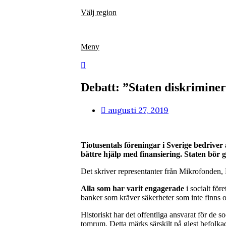
Hoppa
Välj region
till
innehåll
Meny
Debatt: ”Staten diskriminer
augusti 27, 2019
Tiotusentals föreningar i Sverige bedriver
bättre hjälp med finansiering. Staten bör 
Det skriver representanter från Mikrofonden
Alla som har varit engagerade
i socialt för
banker som kräver säkerheter som inte finns o
Historiskt har det offentliga ansvarat för de 
tomrum. Detta märks särskilt på glest befolkad