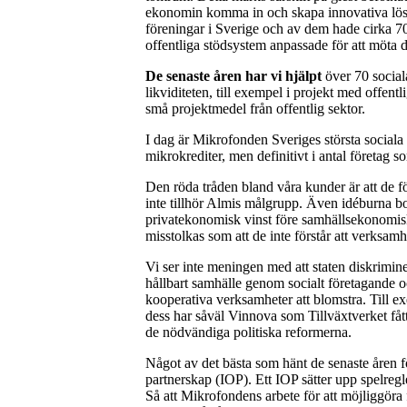
ekonomin komma in och skapa innovativa lösni
föreningar i Sverige och av dem hade cirka 70
offentliga stödsystem anpassade för att möta 
De senaste åren har vi hjälpt
över 70 social
likviditeten, till exempel i projekt med offentl
små projektmedel från offentlig sektor.
I dag är Mikrofonden Sveriges största sociala i
mikrokrediter, men definitivt i antal företag so
Den röda tråden bland våra kunder är att de för
inte tillhör Almis målgrupp. Även idéburna bol
privatekonomisk vinst före samhällsekonomisk v
misstolkas som att de inte förstår att verksam
Vi ser inte meningen med att staten diskrimine
hållbart samhälle genom socialt företagande oc
kooperativa verksamheter att blomstra. Till ex
dess har såväl Vinnova som Tillväxtverket fåt
de nödvändiga politiska reformerna.
Något av det bästa som hänt de senaste åren f
partnerskap (IOP). Ett IOP sätter upp spelregle
Så att Mikrofondens arbete för att möjliggöra f