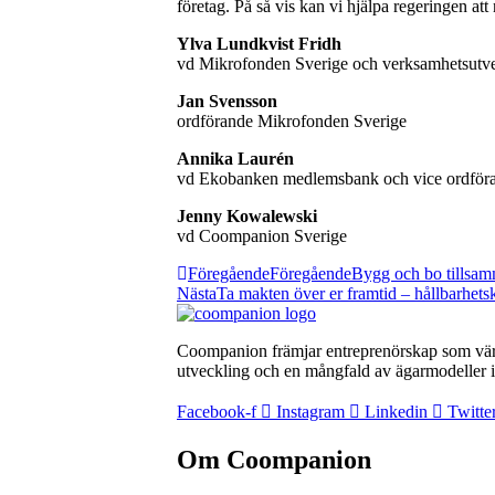
företag. På så vis kan vi hjälpa regeringen att n
Ylva Lundkvist Fridh
vd Mikrofonden Sverige och verksamhetsutve
Jan Svensson
ordförande Mikrofonden Sverige
Annika Laurén
vd Ekobanken medlemsbank och vice ordför
Jenny Kowalewski
vd Coompanion Sverige
Föregående
Föregående
Bygg och bo tillsam
Nästa
Ta makten över er framtid – hållbarhets
Coompanion främjar entreprenörskap som värna
utveckling och en mångfald av ägarmodeller i 
Facebook-f
Instagram
Linkedin
Twitte
Om Coompanion