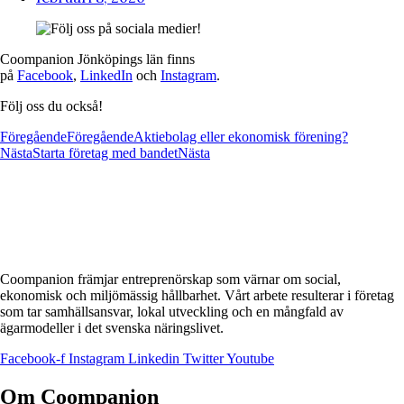
Coompanion Jönköpings län finns
på
Facebook
,
LinkedIn
och
Instagram
.
Följ oss du också!
Föregående
Föregående
Aktiebolag eller ekonomisk förening?
Nästa
Starta företag med bandet
Nästa
Coompanion främjar entreprenörskap som värnar om social,
ekonomisk och miljömässig hållbarhet. Vårt arbete resulterar i företag
som tar samhällsansvar, lokal utveckling och en mångfald av
ägarmodeller i det svenska näringslivet.
Facebook-f
Instagram
Linkedin
Twitter
Youtube
Om Coompanion