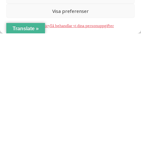
Visa preferenser
Cookie Policy
Så behandlar vi dina personuppgifter
Translate »
Coompanion främjar entreprenörskap som värnar om social,
ekonomisk och miljömässig hållbarhet. Vårt arbete resulterar i
företag som tar samhällsansvar, lokal utveckling och en
mångfald av ägarmodeller i det svenska näringslivet.