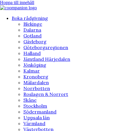
Hoppa till innehåll
Boka rådgivning
Blekinge
Dalarna
Gotland
Gävleborg
Göteborgsregionen
Halland
Jämtland Härjedalen
Jönköping
Kalmar
Kronoberg
Mälardalen
Norrbotten
Roslagen & Norrort
Skåne
Stockholm
Södermanland
Uppsala län
Värmland
Västerbotten