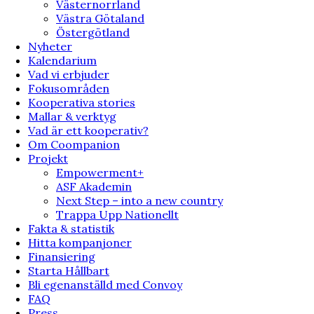
Västernorrland
Västra Götaland
Östergötland
Nyheter
Kalendarium
Vad vi erbjuder
Fokusområden
Kooperativa stories
Mallar & verktyg
Vad är ett kooperativ?
Om Coompanion
Projekt
Empowerment+
ASF Akademin
Next Step – into a new country
Trappa Upp Nationellt
Fakta & statistik
Hitta kompanjoner
Finansiering
Starta Hållbart
Bli egenanställd med Convoy
FAQ
Press