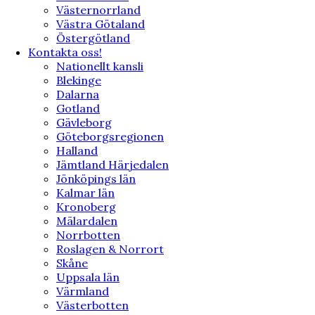
Västernorrland
Västra Götaland
Östergötland
Kontakta oss!
Nationellt kansli
Blekinge
Dalarna
Gotland
Gävleborg
Göteborgsregionen
Halland
Jämtland Härjedalen
Jönköpings län
Kalmar län
Kronoberg
Mälardalen
Norrbotten
Roslagen & Norrort
Skåne
Uppsala län
Värmland
Västerbotten