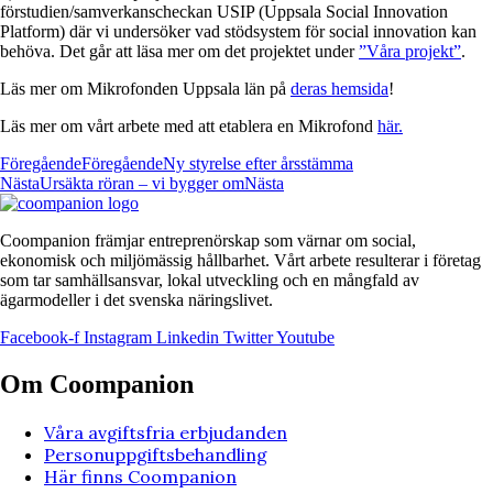
förstudien/samverkanscheckan USIP (Uppsala Social Innovation
Platform) där vi undersöker vad stödsystem för social innovation kan
behöva. Det går att läsa mer om det projektet under
”Våra projekt”
.
Läs mer om Mikrofonden Uppsala län på
deras hemsida
!
Läs mer om vårt arbete med att etablera en Mikrofond
här.
Föregående
Föregående
Ny styrelse efter årsstämma
Nästa
Ursäkta röran – vi bygger om
Nästa
Coompanion främjar entreprenörskap som värnar om social,
ekonomisk och miljömässig hållbarhet. Vårt arbete resulterar i företag
som tar samhällsansvar, lokal utveckling och en mångfald av
ägarmodeller i det svenska näringslivet.
Facebook-f
Instagram
Linkedin
Twitter
Youtube
Om Coompanion
Våra avgiftsfria erbjudanden
Personuppgiftsbehandling
Här finns Coompanion