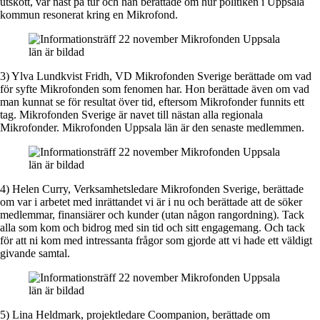
utskott, var näst på tur och han berättade om hur politiken i Uppsala
kommun resonerat kring en Mikrofond.
3) Ylva Lundkvist Fridh, VD Mikrofonden Sverige berättade om vad
för syfte Mikrofonden som fenomen har. Hon berättade även om vad
man kunnat se för resultat över tid, eftersom Mikrofonder funnits ett
tag. Mikrofonden Sverige är navet till nästan alla regionala
Mikrofonder. Mikrofonden Uppsala län är den senaste medlemmen.
4) Helen Curry, Verksamhetsledare Mikrofonden Sverige, berättade
om var i arbetet med inrättandet vi är i nu och berättade att de söker
medlemmar, finansiärer och kunder (utan någon rangordning). Tack
alla som kom och bidrog med sin tid och sitt engagemang. Och tack
för att ni kom med intressanta frågor som gjorde att vi hade ett väldigt
givande samtal.
5) Lina Heldmark, projektledare Coompanion, berättade om