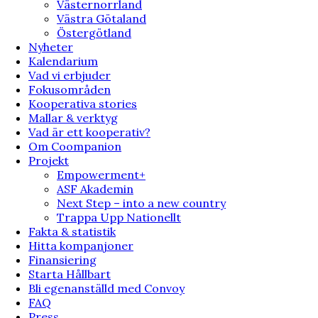
Västernorrland
Västra Götaland
Östergötland
Nyheter
Kalendarium
Vad vi erbjuder
Fokusområden
Kooperativa stories
Mallar & verktyg
Vad är ett kooperativ?
Om Coompanion
Projekt
Empowerment+
ASF Akademin
Next Step – into a new country
Trappa Upp Nationellt
Fakta & statistik
Hitta kompanjoner
Finansiering
Starta Hållbart
Bli egenanställd med Convoy
FAQ
Press