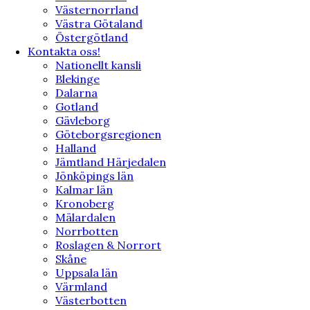
Västernorrland
Västra Götaland
Östergötland
Kontakta oss!
Nationellt kansli
Blekinge
Dalarna
Gotland
Gävleborg
Göteborgsregionen
Halland
Jämtland Härjedalen
Jönköpings län
Kalmar län
Kronoberg
Mälardalen
Norrbotten
Roslagen & Norrort
Skåne
Uppsala län
Värmland
Västerbotten