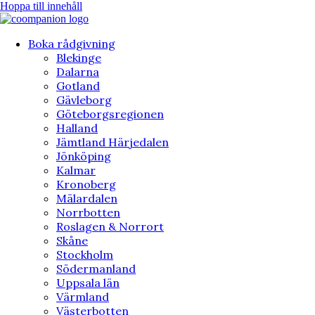
Hoppa till innehåll
Boka rådgivning
Blekinge
Dalarna
Gotland
Gävleborg
Göteborgsregionen
Halland
Jämtland Härjedalen
Jönköping
Kalmar
Kronoberg
Mälardalen
Norrbotten
Roslagen & Norrort
Skåne
Stockholm
Södermanland
Uppsala län
Värmland
Västerbotten