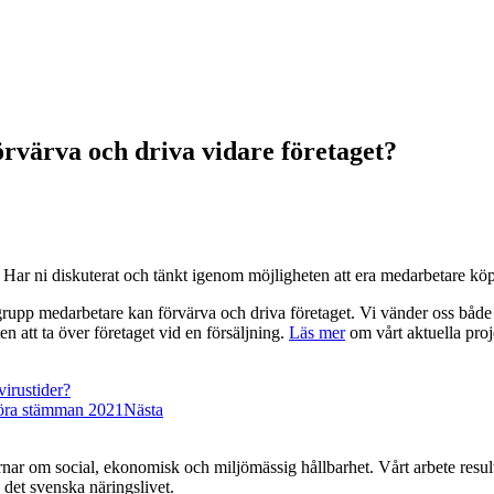
rvärva och driva vidare företaget?
g? Har ni diskuterat och tänkt igenom möjligheten att era medarbetare köp
pp medarbetare kan förvärva och driva företaget. Vi vänder oss både ti
 att ta över företaget vid en försäljning.
Läs mer
om vårt aktuella pro
virustider?
öra stämman 2021
Nästa
r om social, ekonomisk och miljömässig hållbarhet. Vårt arbete resulte
det svenska näringslivet.