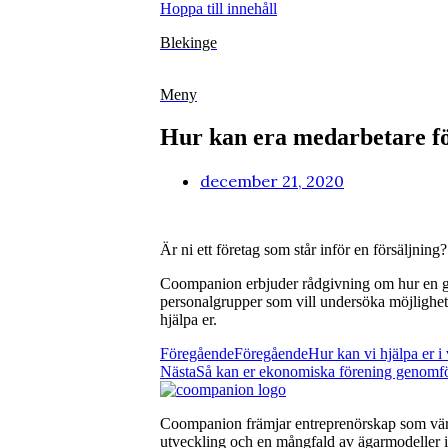
Hoppa till innehåll
Blekinge
Meny
Hur kan era medarbetare fö
december 21, 2020
Är ni ett företag som står inför en försäljnin
Coompanion erbjuder rådgivning om hur en gru
personalgrupper som vill undersöka möjligheten
hjälpa er.
Föregående
Föregående
Hur kan vi hjälpa er i 
Nästa
Så kan er ekonomiska förening genomf
Coompanion främjar entreprenörskap som värna
utveckling och en mångfald av ägarmodeller i 