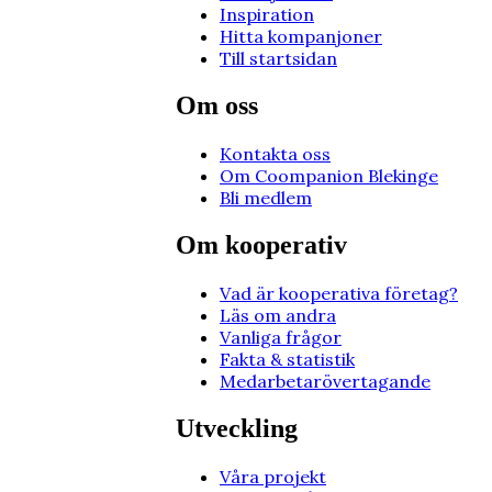
Inspiration
Hitta kompanjoner
Till startsidan
Om oss
Kontakta oss
Om Coompanion Blekinge
Bli medlem
Om kooperativ
Vad är kooperativa företag?
Läs om andra
Vanliga frågor
Fakta & statistik
Medarbetarövertagande
Utveckling
Våra projekt