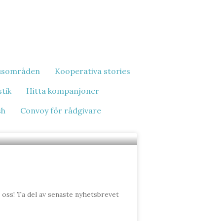
usområden
Kooperativa stories
stik
Hitta kompanjoner
sh
Convoy för rådgivare
s oss! Ta del av senaste nyhetsbrevet