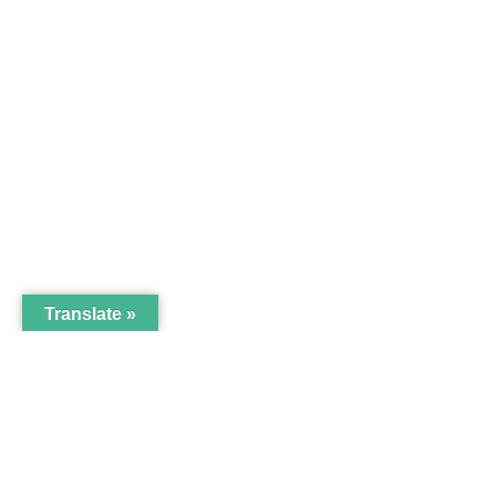
Translate »
Coompanion främjar entreprenörskap
företag som tar samhällsansvar, lok
Facebook-f
Instagram
Linkedin