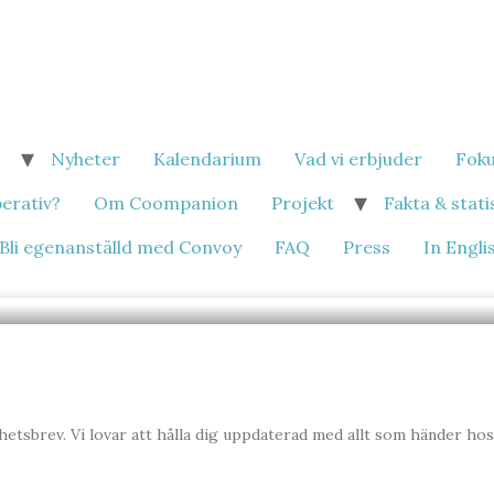
!
Nyheter
Kalendarium
Vad vi erbjuder
Fok
perativ?
Om Coompanion
Projekt
Fakta & stati
Bli egenanställd med Convoy
FAQ
Press
In Engli
hetsbrev. Vi lovar att hålla dig uppdaterad med allt som händer ho