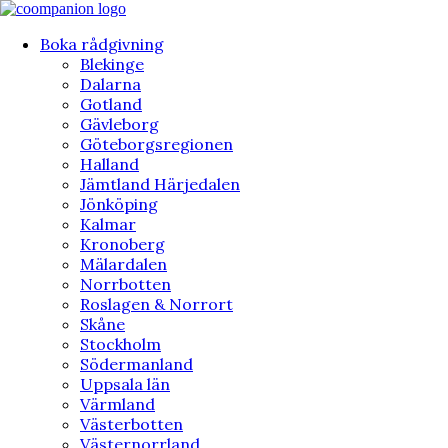
Hoppa
till
Boka rådgivning
innehåll
Blekinge
Dalarna
Gotland
Gävleborg
Göteborgsregionen
Halland
Jämtland Härjedalen
Jönköping
Kalmar
Kronoberg
Mälardalen
Norrbotten
Roslagen & Norrort
Skåne
Stockholm
Södermanland
Uppsala län
Värmland
Västerbotten
Västernorrland