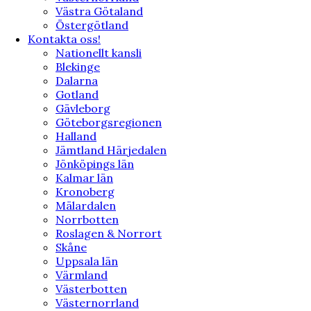
Västra Götaland
Östergötland
Kontakta oss!
Nationellt kansli
Blekinge
Dalarna
Gotland
Gävleborg
Göteborgsregionen
Halland
Jämtland Härjedalen
Jönköpings län
Kalmar län
Kronoberg
Mälardalen
Norrbotten
Roslagen & Norrort
Skåne
Uppsala län
Värmland
Västerbotten
Västernorrland