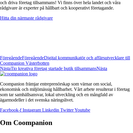
och driva företag tillsammans! Vi finns över hela landet och våra
rådgivare är experter på hållbart och kooperativt företagande.
Hitta din närmaste rådgivare
Föregående
Föregående
Digital kommunikatör och affärsutvecklare till
Coompanion Västerbotten
Nästa
Tio kreativa företag startade butik tillsammans
Nästa
Coompanion främjar entreprenörskap som värnar om social,
ekonomisk och miljömässig hållbarhet. Vårt arbete resulterar i företag
som tar samhällsansvar, lokal utveckling och en mångfald av
ägarmodeller i det svenska näringslivet.
Facebook-f
Instagram
Linkedin
Twitter
Youtube
Om Coompanion