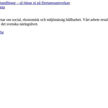
andlingar – så tjänar ni på företagssamverkan
sta
r om social, ekonomisk och miljömässig hållbarhet. Vårt arbete resulte
det svenska näringslivet.
ube