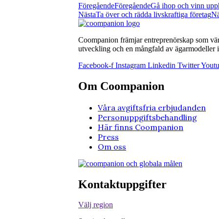
Föregående
Föregående
Gå ihop och vinn upph
Nästa
Ta över och rädda livskraftiga företag
Nä
Coompanion främjar entreprenörskap som värna
utveckling och en mångfald av ägarmodeller i 
Facebook-f
Instagram
Linkedin
Twitter
Yout
Om Coompanion
Våra avgiftsfria erbjudanden
Personuppgiftsbehandling
Här finns Coompanion
Press
Om oss
Kontaktuppgifter
Välj region