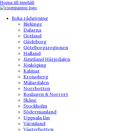
Hoppa till innehåll
Boka rådgivning
Blekinge
Dalarna
Gotland
Gävleborg
Göteborgsregionen
Halland
Jämtland Härjedalen
Jönköping
Kalmar
Kronoberg
Mälardalen
Norrbotten
Roslagen & Norrort
Skåne
Stockholm
Södermanland
Uppsala län
Värmland
Västerbotten