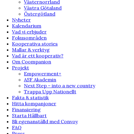
Västernorrland
Västra Götaland
Östergötland
Nyheter
Kalendarium
Vad vi erbjuder
Fokusområden
Kooperativa stories
Mallar & verktyg
Vad är ett kooperativ?
Om Coompanion
Projekt
Empowerment+
ASF Akademin
Next Step – into a new country
Trappa Upp Nationellt
Fakta & statistik
Hitta kompanjoner
Finansiering
Starta Hållbart
Bli egenanställd med Convoy
FAQ
Press