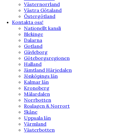
Västernorrland
Västra Götaland
Östergötland
Kontakta oss!
Nationellt kansli
Blekinge
Dalarna
Gotland
Gävleborg
Göteborgsregionen
Halland
Jämtland Härjedalen
Jönköpings län
Kalmar län
Kronoberg
Mälardalen
Norrbotten
Roslagen & Norrort
Skåne
Uppsala län
Värmland
Västerbotten