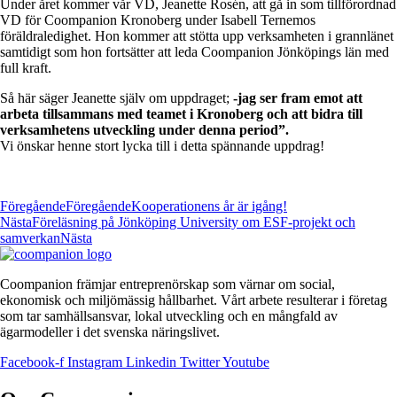
Under året kommer vår VD, Jeanette Rosén, att gå in som tillförordnad
VD för Coompanion Kronoberg under Isabell Ternemos
föräldraledighet. Hon kommer att stötta upp verksamheten i grannlänet
samtidigt som hon fortsätter att leda Coompanion Jönköpings län med
full kraft.
Så här säger Jeanette själv om uppdraget;
-jag ser fram emot att
arbeta tillsammans med teamet i Kronoberg och att bidra till
verksamhetens utveckling under denna period”.
Vi önskar henne stort lycka till i detta spännande uppdrag!
Föregående
Föregående
Kooperationens år är igång!
Nästa
Föreläsning på Jönköping University om ESF-projekt och
samverkan
Nästa
Coompanion främjar entreprenörskap som värnar om social,
ekonomisk och miljömässig hållbarhet. Vårt arbete resulterar i företag
som tar samhällsansvar, lokal utveckling och en mångfald av
ägarmodeller i det svenska näringslivet.
Facebook-f
Instagram
Linkedin
Twitter
Youtube