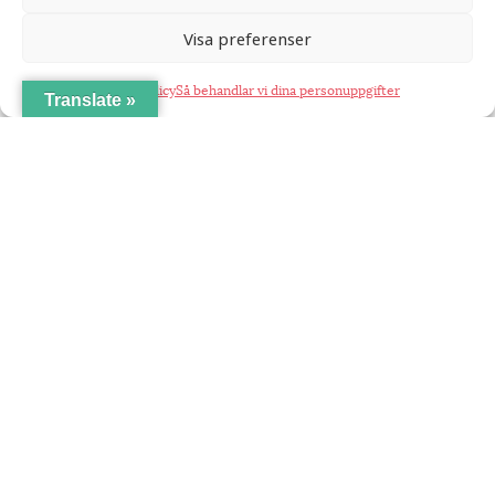
Visa preferenser
Cookie Policy
Så behandlar vi dina personuppgifter
Translate »
Coompanion främjar entreprenörskap som värnar om social,
ekonomisk och miljömässig hållbarhet. Vårt arbete resulterar i
företag som tar samhällsansvar, lokal utveckling och en
mångfald av ägarmodeller i det svenska näringslivet.