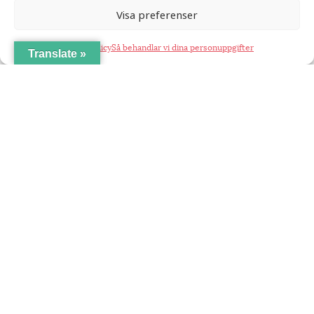
Visa preferenser
Cookie Policy
Så behandlar vi dina personuppgifter
Translate »
Coompanion främjar entreprenörskap som värnar om social,
ekonomisk och miljömässig hållbarhet. Vårt arbete resulterar i
företag som tar samhällsansvar, lokal utveckling och en
mångfald av ägarmodeller i det svenska näringslivet.