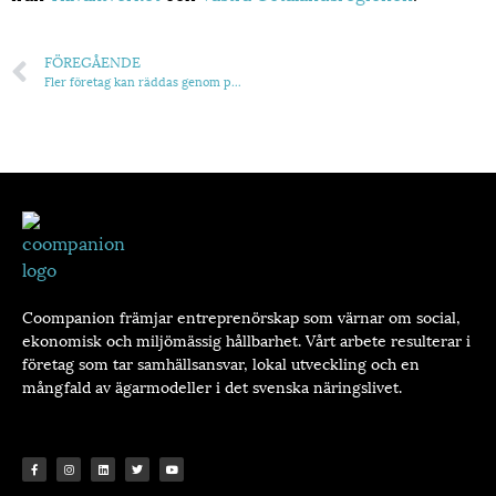
FÖREGÅENDE
Fler företag kan räddas genom personalägande
Coompanion främjar entreprenörskap som värnar om social,
ekonomisk och miljömässig hållbarhet. Vårt arbete resulterar i
företag som tar samhällsansvar, lokal utveckling och en
mångfald av ägarmodeller i det svenska näringslivet.