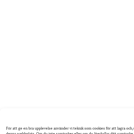
För att ge en bra upplevelse använder vi teknik som cookies för att lagra oc
denna webbplats. Om du inte samtycker eller om du återkallar ditt samtycke k