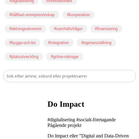
#digitalisering
#internationellt
#hållbart-entreprenörskap
#kooperation
#delningsekonomi
#samhällsfrågor
#finansiering
#bygga-och-bo
#integration
#egenanställning
#platsutveckling
#gröna-näringar
Do Impact
#digitalisering
#socialt-företagande
Pågående projekt
Do Impact eller ”Digital and Data-Driven