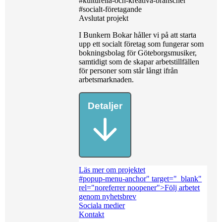
#kulturella-och-kreativa-branscher
#socialt-företagande
Avslutat projekt
I Bunkern Bokar håller vi på att starta
upp ett socialt företag som fungerar som
bokningsbolag för Göteborgsmusiker,
samtidigt som de skapar arbetstillfällen
för personer som står långt ifrån
arbetsmarknaden.
Detaljer
Läs mer om projektet
#popup-menu-anchor" target="_blank"
rel="noreferrer noopener">Följ arbetet
genom nyhetsbrev
Sociala medier
Kontakt