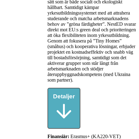
sätt som är både socialt och ekologiskt
hållbart. Samtidigt kämpar
yrkesutbildningssystemet med att attrahera
studerande och matcha arbetsmarknadens
behov av ”gröna färdigheter”. NestED svarar
direkt mot EU:s green deal och prioriteringen
att öka flexibiliteten inom yrkesutbildning.
Genom att fokusera på ”Tiny Homes”
(småhus) och kooperativa lösningar, erbjuder
projektet en kostnadseffektiv och snabb väg
till bostadsförsörjning, samtidigt som det
aktiverar grupper som står långt från
arbetsmarknaden och stödjer
återuppbyggnadskompetens (med Ukraina
som partner).
Detaljer
Finansiär:
Erasmus+ (KA220-VET)