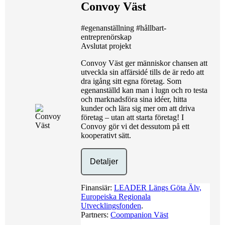
Convoy Väst
#egenanställning
#hållbart-
entreprenörskap
Avslutat projekt
Convoy Väst ger människor chansen att
utveckla sin affärsidé tills de är redo att
dra igång sitt egna företag. Som
egenanställd kan man i lugn och ro testa
och marknadsföra sina idéer, hitta
kunder och lära sig mer om att driva
företag – utan att starta företag! I
Convoy gör vi det dessutom på ett
kooperativt sätt.
Detaljer
Finansiär:
LEADER Längs Göta Älv,
Europeiska Regionala
Utvecklingsfonden
.
Partners:
Coompanion Väst