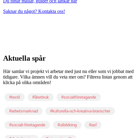
Du hittar mallar, guider och länkar här
Saknar du något? Kontakta oss!
Aktuella spår
Här samlar vi projekt vi arbetar med just nu eller som vi jobbat med
tidigare. Vilka ämnen vill du veta mer om? Filtrera listan genom att
klicka på olika områden!
#textil
#återbruk
#socialtföretagande
#arbetsmarknad
#kulturella-och-kreativa-branscher
#socialt-företagande
#utbildning
#asf